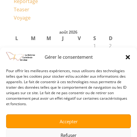
Reportage
Teaser
Voyage
août 2026
L
M
M
J
V
S
D
1
2
3
4
5
6
7
8
9
Gérer le consentement
10
11
12
13
14
15
16
17
18
19
20
21
22
23
Pour offrir les meilleures expériences, nous utilisons des technologies
24
25
26
27
28
29
30
telles que les cookies pour stocker et/ou accéder aux informations des
appareils. Le fait de consentir à ces technologies nous permettra de
31
traiter des données telles que le comportement de navigation ou les ID
« Avr
uniques sur ce site. Le fait de ne pas consentir ou de retirer son
consentement peut avoir un effet négatif sur certaines caractéristiques
et fonctions.
Accepter
Refuser