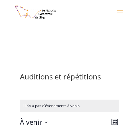
Auditions et répétitions
Il n’y a pas d’évènements à venir.
Naviga
Naviga
À venir
Liste
de
par
Sélectionnez
vues
une