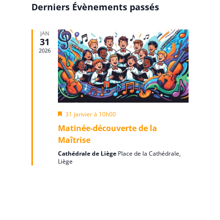
consul
date.
Évène
Derniers Évènements passés
JAN
31
2026
Mis
31 janvier à 10h00
en
Matinée-découverte de la
avant
Maîtrise
Cathédrale de Liège
Place de la Cathédrale,
Liège