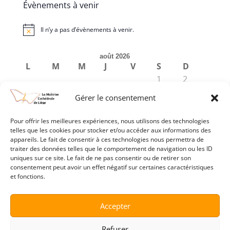
Évènements à venir
Il n’y a pas d’évènements à venir.
Notice
août 2026
L
M
M
J
V
S
D
1
2
3
4
5
6
7
8
9
Gérer le consentement
10
11
12
13
14
15
16
17
18
19
20
21
22
23
Pour offrir les meilleures expériences, nous utilisons des technologies
24
25
26
27
28
29
30
telles que les cookies pour stocker et/ou accéder aux informations des
appareils. Le fait de consentir à ces technologies nous permettra de
31
traiter des données telles que le comportement de navigation ou les ID
« Avr
uniques sur ce site. Le fait de ne pas consentir ou de retirer son
consentement peut avoir un effet négatif sur certaines caractéristiques
et fonctions.
Accepter
Refuser